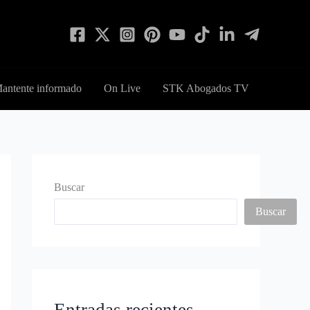
antente informado
On Live
STK Abogados TV
Buscar
Buscar