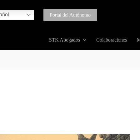
añol
Portal del Autónomo
STK Abogados
Colaboraciones
M