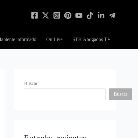
antente informado
On Live
STK Abogados TV
Buscar
Buscar