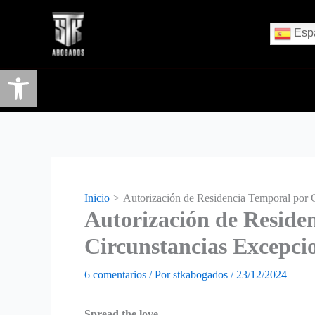
Esp
Abrir barra de herramientas
Inicio
Autorización de Residencia Temporal por C
Autorización de Reside
Circunstancias Excepcio
6 comentarios
/ Por
stkabogados
/
23/12/2024
Spread the love