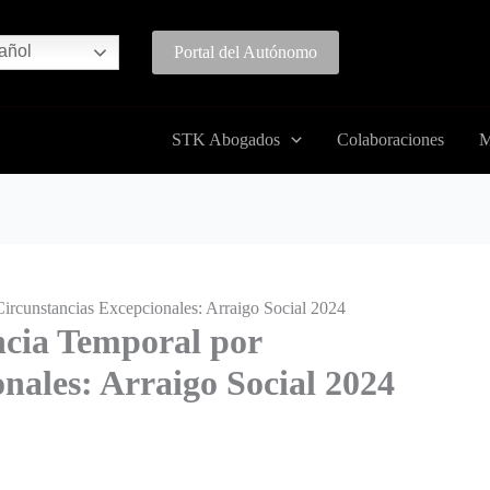
añol
Portal del Autónomo
STK Abogados
Colaboraciones
M
ircunstancias Excepcionales: Arraigo Social 2024
ncia Temporal por
nales: Arraigo Social 2024