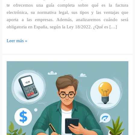
te ofrecemos una guía completa sobre qué es la factura
electrónica, su normativa legal, sus tipos y las ventajas que
aporta a las empresas. Además, analizaremos cuándo será
obligatoria en España, según la Ley 18/2022. ¿Qué es […]
Leer más »
¡Gestión
integral
para
autónomos,
una
necesidad!