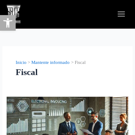
Abrir barra de herramientas
Inicio
Mantente informado
Fiscal
Fiscal
Factura
Electrónica:
Guía
Completa
y