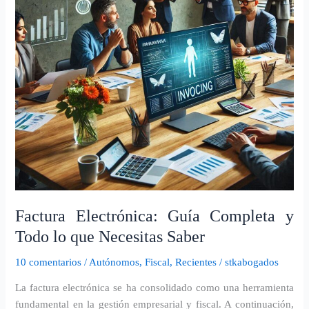
Todo
lo
que
Necesitas
Saber
Factura Electrónica: Guía Completa y
Todo lo que Necesitas Saber
10 comentarios
/
Autónomos
,
Fiscal
,
Recientes
/
stkabogados
La factura electrónica se ha consolidado como una herramienta
fundamental en la gestión empresarial y fiscal. A continuación,