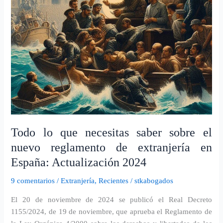
nuevo
reglamento
de
extranjería
en
España:
Actualización
2024
Todo lo que necesitas saber sobre el
nuevo reglamento de extranjería en
España: Actualización 2024
9 comentarios
/
Extranjería
,
Recientes
/
stkabogados
El 20 de noviembre de 2024 se publicó el Real Decreto
1155/2024, de 19 de noviembre, que aprueba el Reglamento de