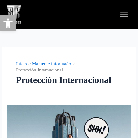
Abrir barra de herramientas
Inicio
Mantente informado
Protección Internacional
Protección Internacional
¿Cómo
obtener
el
certificado
de