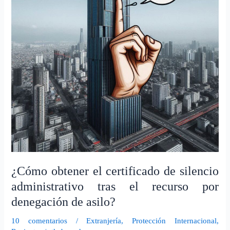
silencio
administrativo
tras
el
recurso
por
denegación
de
asilo?
¿Cómo obtener el certificado de silencio
administrativo tras el recurso por
denegación de asilo?
10 comentarios
/
Extranjería
,
Protección Internacional
,