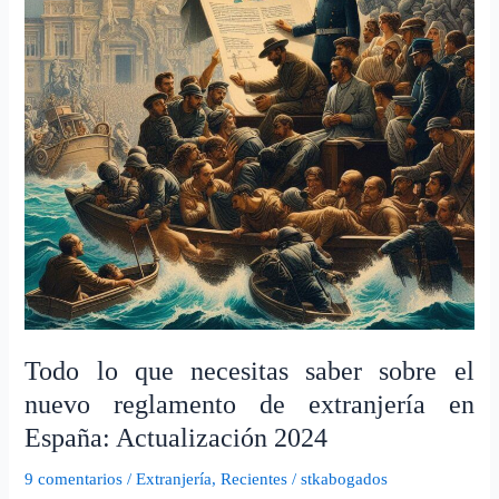
sobre
el
nuevo
reglamento
de
extranjería
en
España:
Actualización
2024
Todo lo que necesitas saber sobre el
nuevo reglamento de extranjería en
España: Actualización 2024
9 comentarios
/
Extranjería
,
Recientes
/
stkabogados