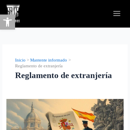
Abrir barra de herramientas
Inicio
Mantente informado
Reglamento de extranjería
Reglamento de extranjería
Todo
lo
que
necesitas
saber