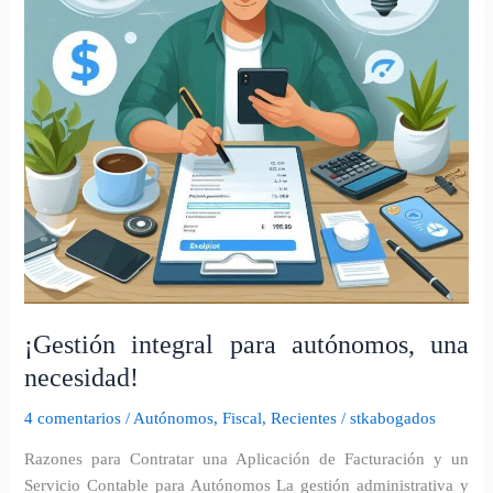
necesidad!
¡Gestión integral para autónomos, una
necesidad!
4 comentarios
/
Autónomos
,
Fiscal
,
Recientes
/
stkabogados
Razones para Contratar una Aplicación de Facturación y un
Servicio Contable para Autónomos La gestión administrativa y