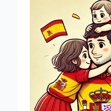
de
Residencia
Temporal
por
Circunstancias
Excepcionales
(Arraigo
Familiar)
en
España
2024:
Requisitos
y
Procedimiento