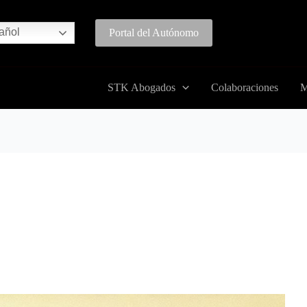
añol
Portal del Autónomo
STK Abogados
Colaboraciones
M