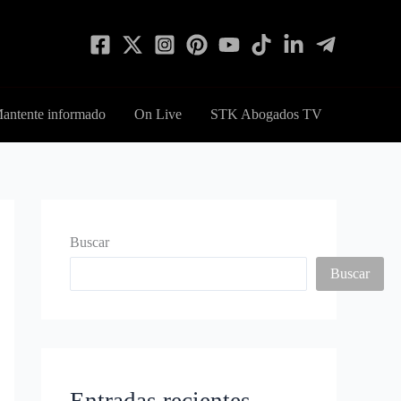
antente informado
On Live
STK Abogados TV
Buscar
Buscar