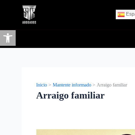
Esp
Abrir barra de herramientas
Inicio
Mantente informado
Arraigo familiar
Arraigo familiar
Autorización